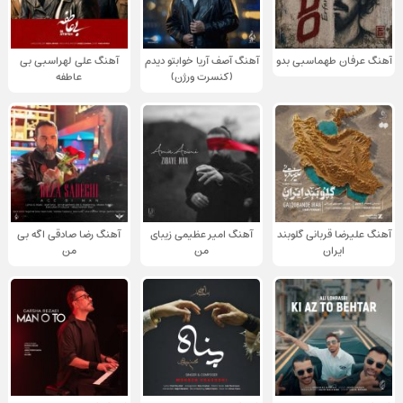
آهنگ عرفان طهماسبی بدو
آهنگ آصف آریا خوابتو دیدم
آهنگ علی لهراسبی بی
(کنسرت ورژن)
عاطفه
آهنگ علیرضا قربانی گلوبند
آهنگ امیر عظیمی زیبای
آهنگ رضا صادقی اگه بی
ایران
من
من