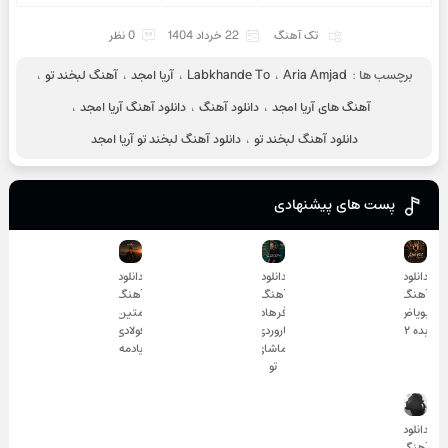
تک آهنگ
22 خرداد 1404
0 نظر
برچسب ها :
Aria Amjad
،
Labkhande To
،
آریا امجد
،
آهنگ لبخند تو
،
آهنگ های آریا امجد
،
دانلود آهنگ
،
دانلود آهنگ آریا امجد
،
دانلود آهنگ لبخند تو
،
دانلود آهنگ لبخند تو آریا امجد
پست های پیشنهادی
دانلود
دانلود
دانلود
آهنگ
آهنگ
آهنگ
ابویاض
فرهاد
متین
بده ۲
تاروردی
فولادی
تماشای
یادمه
تو
دانلود
آهنگ