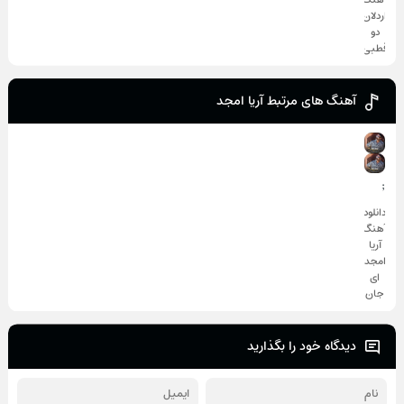
اردلان
دو
قطبی
آهنگ های مرتبط آریا امجد
;
دانلود
آهنگ
آریا
امجد
ای
جان
دیدگاه خود را بگذارید