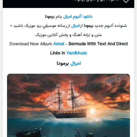
دانلود آلبوم
امرال
بنام
برمودا
شنونده آلبوم جديد
برمودا
از
امرال
از رسانه موسيقي يزد موزيک باشيد +
متن و ترانه آهنگ و پخش آنلاين موزيک
Download New Album
Amral
–
Bermuda With Text And Direct
Links In
YazdMusic
امرال
برمودا