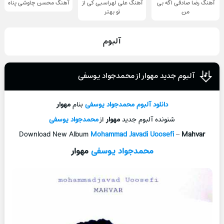
آهنگ رضا صادقی اگه بی
آهنگ علی لهراسبی کی از
آهنگ محسن چاوشی پناه
من
تو ‌بهتر
آلبوم
آلبوم جدید مهوار از محمدجواد یوسفی
دانلود آلبوم
محمدجواد یوسفی
بنام
مهوار
شنونده آلبوم جدید
مهوار
از
محمدجواد یوسفی
Download New Album
Mohammad Javadi Uoosefi
–
Mahvar
محمدجواد یوسفی
مهوار