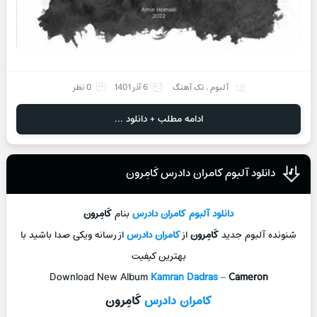
آلبوم
،
تک آهنگ
6 آذر 1401
0 نظر
ادامه مطلب + دانلود ...
دانلود آلبوم کامران دادرس کَامِرون
دانلود آلبوم
کامران دادرس
بنام
کَامِرون
شنونده آلبوم جدید
کَامِرون
از
کامران دادرس
از رسانه ویکی صدا باشید با
بهترین کیفیت
Download New Album
Kamran Dadras
–
Cameron
کامران دادرس
کَامِرون