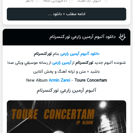
آلبوم
،
تک آهنگ
21 فروردین 1402
0 نظر
ادامه مطلب + دانلود ...
دانلود آلبوم آرمین زارعی تور کنسرتام
دانلود آلبوم
آرمین زارعی
بنام
تور کنسرتام
شنونده آلبوم جديد
تور کنسرتام
از
آرمین زارعی
از رسانه موسيقي ویکی صدا
باشيد + متن و ترانه آهنگ و پخش آنلاين
New Album
Armin Zarei
–
Toure Concertam
آلبوم آرمین زارعی تور کنسرتام