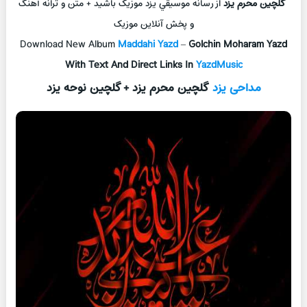
گلچین محرم یزد
از رسانه موسيقي يزد موزيک باشيد + متن و ترانه آهنگ
و پخش آنلاين موزيک
Download New Album
Maddahi Yazd
–
Golchin Moharam Yazd
With Text And Direct Links In
YazdMusic
مداحی یزد
گلچین محرم یزد + گلچین نوحه یزد