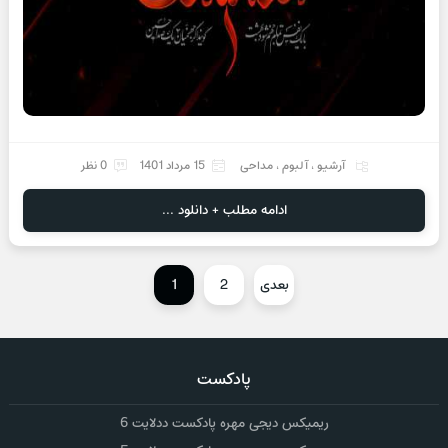
آرشیو
،
آلبوم
،
مداحی
15 مرداد 1401
0 نظر
ادامه مطلب + دانلود ...
بعدی
2
1
پادکست
ریمیکس دیجی مهره پادکست ددلایت 6