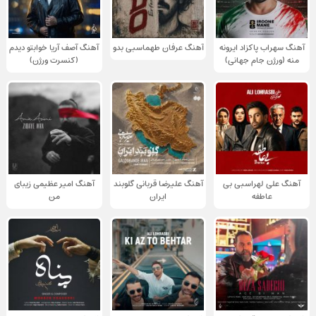
آهنگ سهراب پاکزاد ایرونه
آهنگ عرفان طهماسبی بدو
آهنگ آصف آریا خوابتو دیدم
منه (ورژن جام جهانی)
(کنسرت ورژن)
آهنگ علی لهراسبی بی
آهنگ علیرضا قربانی گلوبند
آهنگ امیر عظیمی زیبای
عاطفه
ایران
من