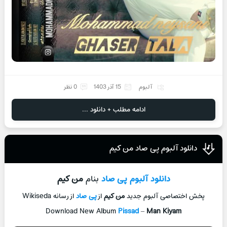
آلبوم
15 آذر 1403
0 نظر
ادامه مطلب + دانلود ...
دانلود آلبوم پی صاد من کیم
دانلود آلبوم
پی صاد
بنام
من کیم
پخش اختصاصی آلبوم جديد
من کیم
از
پی صاد
از رسانه Wikiseda
Download New Album
Pissad
–
Man Kiyam