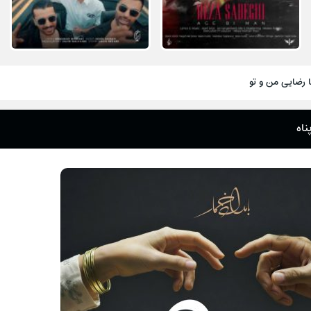
 رضایی من و تو
اه