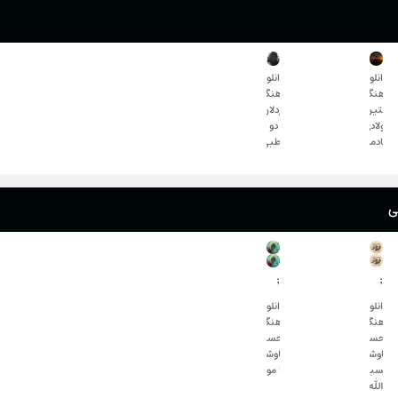
دانلود
دانلود
آهنگ
آهنگ
متین
اردلان
فولادی
دو
یادمه
قطبی
ی
;
;
دانلود
دانلود
آهنگ
آهنگ
محسن
محسن
چاوشی
چاوشی
حسبی
یا مولا
الله