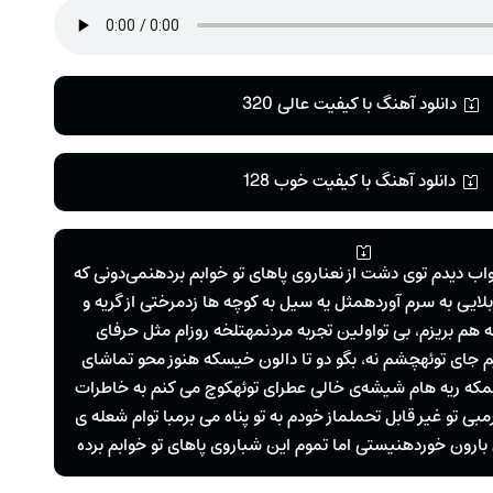
دانلود آهنگ با کیفیت عالی 320
دانلود آهنگ با کیفیت خوب 128
ب دیدم توی دشت از نعناروی پاهای تو خوابم بردهنمی‌دونی که
ی به سرم آوردهمثل یه سیل به کوچه‌ ها زدمرختى از گریه و
 هم بریزم، بی تواولین تجربه مردنمهتلخه روزام مثل حرفاى
یم جاى توئهچشم نه، بگو دو تا دالون خیسکه هنوز محو تماشاى
که ریه ‌هام شیشه‌ی خالی عطرای توئهکوچ می کنم به خاطرات
بى تو غیر قابل تحملماز خودم به تو پناه مى ‌برمبا توام شعله‌ ى
 بارون ‌خوردهنیستى اما تموم این شباروى پاهاى تو خوابم برده