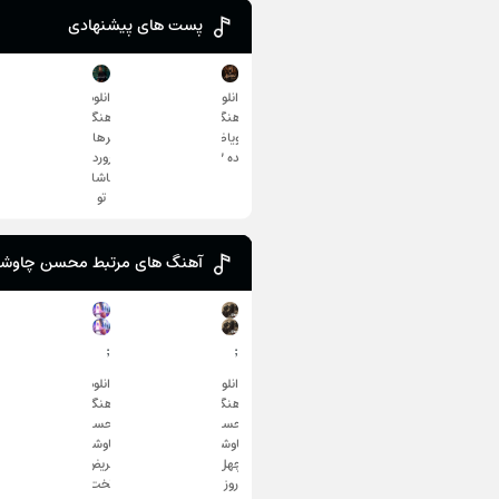
پست های پیشنهادی
دانلود
دانلود
آهنگ
آهنگ
ابویاض
فرهاد
بده ۲
تاروردی
تماشای
تو
آهنگ های مرتبط محسن چاوش
;
;
دانلود
دانلود
آهنگ
آهنگ
محسن
محسن
چاوشی
چاوشی
چهل
مریض
روز
تخت