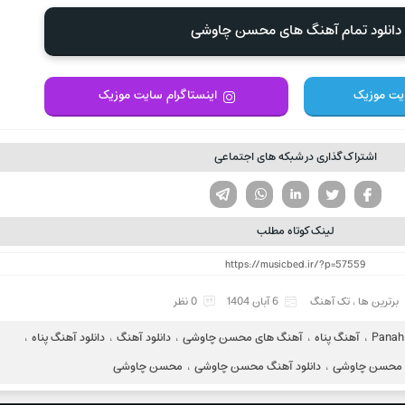
دانلود تمام آهنگ های محسن چاوشی
ایت موزیک
اینستاگرام سایت موزیک
اشتراک گذاری در شبکه های اجتماعی
تویتر
فیسوک
لینکدین
واتساپ
تلگرام
لینک کوتاه مطلب
برترین ها
،
تک آهنگ
6 آبان 1404
0 نظر
Panah
،
آهنگ پناه
،
آهنگ های محسن چاوشی
،
دانلود آهنگ
،
دانلود آهنگ پناه
،
اه محسن چاوشی
،
دانلود آهنگ محسن چاوشی
،
محسن چاوشی