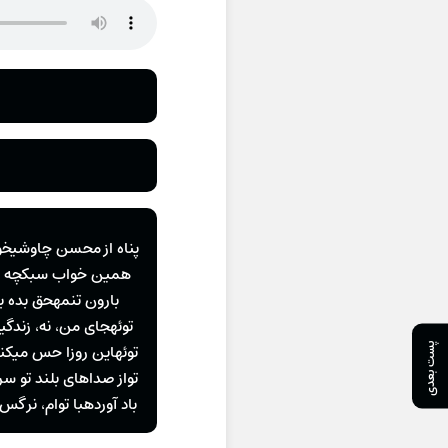
پناه از محسن چاوشیخوا
همین خواب سبکچه بلای
بارون تنمهحق بده به
توئهجاى من، نه، زندگ
پست بعدی
توئهاین روزا حس میکنم
تواز صداهاى بلند تو سرم
باد آوردهبا توام، نرگس