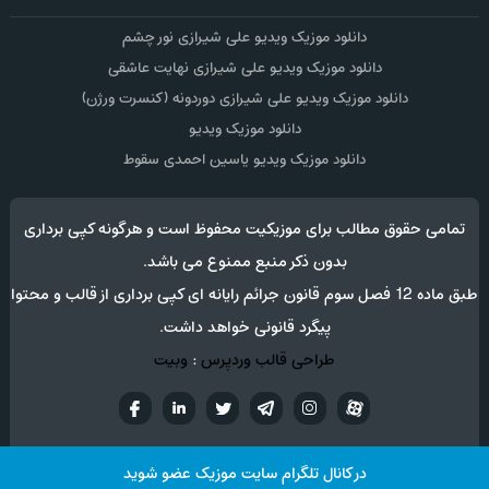
دانلود موزیک ویدیو علی شیرازی نور چشم
دانلود موزیک ویدیو علی شیرازی نهایت عاشقی
دانلود موزیک ویدیو علی شیرازی دوردونه (کنسرت ورژن)
دانلود موزیک ویدیو
دانلود موزیک ویدیو یاسین احمدی سقوط
تمامی حقوق مطالب برای موزیکیت محفوظ است و هرگونه کپی برداری
بدون ذکر منبع ممنوع می باشد.
طبق ماده 12 فصل سوم قانون جرائم رایانه ای کپی برداری از قالب و محتوا
پیگرد قانونی خواهد داشت.
طراحی قالب وردپرس
:
وبیت
آپارات
تلگرام
تويتر
اینستاگرام
لینکدین
فيسب
در کانال تلگرام سایت موزیک عضو شوید