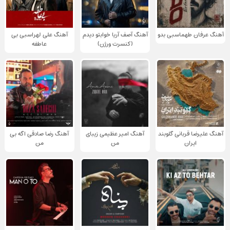
آهنگ عرفان طهماسبی بدو
آهنگ آصف آریا خوابتو دیدم
آهنگ علی لهراسبی بی
(کنسرت ورژن)
عاطفه
آهنگ علیرضا قربانی گلوبند
آهنگ امیر عظیمی زیبای
آهنگ رضا صادقی اگه بی
ایران
من
من