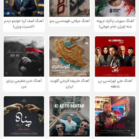
آهنگ سهراب پاکزاد ایرونه
آهنگ عرفان طهماسبی بدو
آهنگ آصف آریا خوابتو دیدم
منه (ورژن جام جهانی)
(کنسرت ورژن)
آهنگ علی لهراسبی بی
آهنگ علیرضا قربانی گلوبند
آهنگ امیر عظیمی زیبای
عاطفه
ایران
من