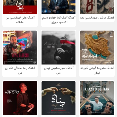
آهنگ عرفان طهماسبی بدو
آهنگ آصف آریا خوابتو دیدم
آهنگ علی لهراسبی بی
(کنسرت ورژن)
عاطفه
آهنگ علیرضا قربانی گلوبند
آهنگ امیر عظیمی زیبای
آهنگ رضا صادقی اگه بی
ایران
من
من