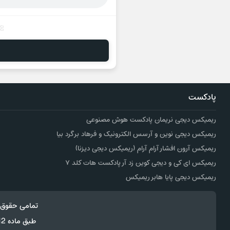
پادکست
ریمیکس دیجی نریمان پادکست هوش مصنوعی
ریمیکس دیجی نوین و آرسس الکترونیک و فرهاد برگرد بیا
ریمیکس آرون افشار آرام آرام (ریمیکس دیجی دیزنا)
ریمیکس ای کی و دیجی کوین زد آر پادکست هات کلد ۷
ریمیکس دیجی پایا هابر ریمیکس
تمامی حقوق 
طبق ماده 12 فصل سوم قانون جرائم رایانه ای کپی برداری از قالب و محتوا پیگرد قانونی خواهد داشت.