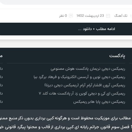
تک آهنگ
23 اردیبهشت 1402
0 نظر
ادامه مطلب + دانلود ...
پادکست
مو
ریمیکس دیجی نریمان پادکست هوش مصنوعی
دا
ریمیکس دیجی نوین و آرسس الکترونیک و فرهاد برگرد بیا
دا
ریمیکس آرون افشار آرام آرام (ریمیکس دیجی دیزنا)
دا
ریمیکس ای کی و دیجی کوین زد آر پادکست هات کلد ۷
دا
ریمیکس دیجی پایا هابر ریمیکس
دا
مطالب برای موزیکیت محفوظ است و هرگونه کپی برداری بدون ذکر منبع ممنو