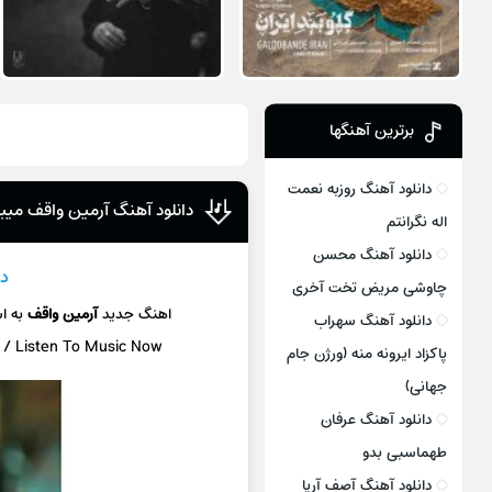
برترین آهنگها
دانلود آهنگ روزبه نعمت
دانلود آهنگ آرمین واقف میب
اله نگرانتم
دانلود آهنگ محسن
دا
چاوشی مریض تخت آخری
اهنگ جدید
آرمین واقف
به ا
دانلود آهنگ سهراب
c / Listen To Music Now
پاکزاد ایرونه منه (ورژن جام
جهانی)
دانلود آهنگ عرفان
طهماسبی بدو
دانلود آهنگ آصف آریا