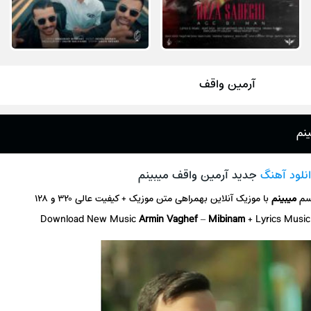
آرمین واقف
ینم
نلود آهنگ
جدید آرمین واقف میبینم
سم
میبینم
با موزیک آنلاین
بهمراهی متن موزیک + کیفیت عالی ۳۲۰ و ۱۲۸
Download New Music
Armin Vaghef
–
Mibinam
+ L
yrics Musi