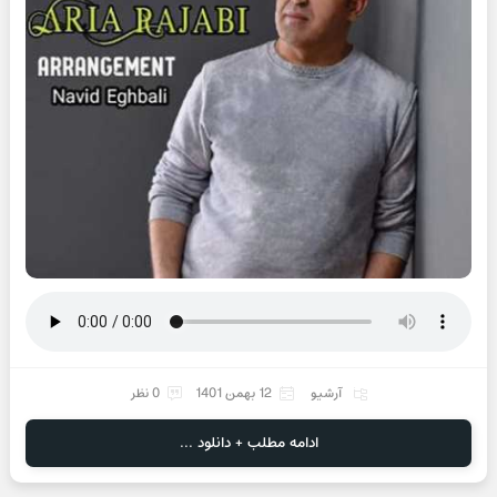
آرشیو
12 بهمن 1401
0 نظر
ادامه مطلب + دانلود ...