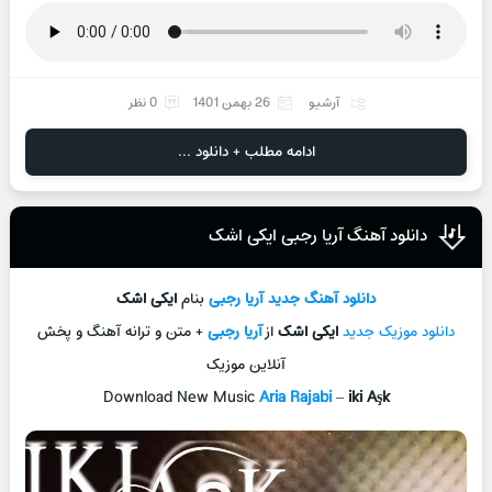
آرشیو
26 بهمن 1401
0 نظر
ادامه مطلب + دانلود ...
دانلود آهنگ آریا رجبی ایکی اشک
دانلود آهنگ جديد
آریا رجبی
بنام
ایکی اشک
دانلود موزیک جديد
ایکی اشک
از
آریا رجبی
+ متن و ترانه آهنگ و پخش
آنلاين موزيک
Download New Music
Aria Rajabi
–
iki Aşk