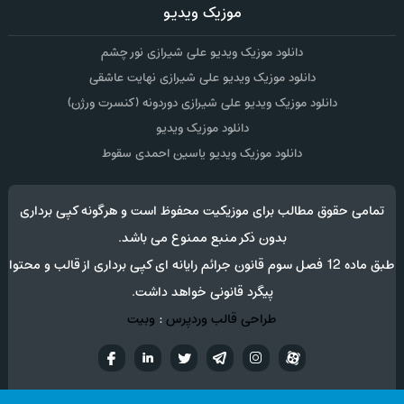
موزیک ویدیو
دانلود موزیک ویدیو علی شیرازی نور چشم
دانلود موزیک ویدیو علی شیرازی نهایت عاشقی
دانلود موزیک ویدیو علی شیرازی دوردونه (کنسرت ورژن)
دانلود موزیک ویدیو
دانلود موزیک ویدیو یاسین احمدی سقوط
تمامی حقوق مطالب برای موزیکیت محفوظ است و هرگونه کپی برداری
بدون ذکر منبع ممنوع می باشد.
طبق ماده 12 فصل سوم قانون جرائم رایانه ای کپی برداری از قالب و محتوا
پیگرد قانونی خواهد داشت.
طراحی قالب وردپرس
:
وبیت
آپارات
تلگرام
تويتر
اینستاگرام
لینکدین
فيسب