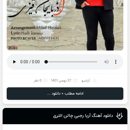
آرشیو
27 بهمن 1401
0 نظر
ادامه مطلب + دانلود ...
دانلود آهنگ آریا رجبی چالن اللری