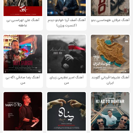
آهنگ عرفان طهماسبی بدو
آهنگ آصف آریا خوابتو دیدم
آهنگ علی لهراسبی بی
(کنسرت ورژن)
عاطفه
آهنگ علیرضا قربانی گلوبند
آهنگ امیر عظیمی زیبای
آهنگ رضا صادقی اگه بی
ایران
من
من