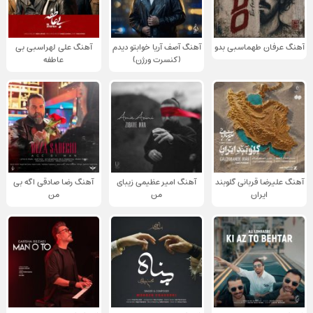
آهنگ عرفان طهماسبی بدو
آهنگ آصف آریا خوابتو دیدم
آهنگ علی لهراسبی بی
(کنسرت ورژن)
عاطفه
آهنگ علیرضا قربانی گلوبند
آهنگ امیر عظیمی زیبای
آهنگ رضا صادقی اگه بی
ایران
من
من