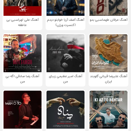
آهنگ عرفان طهماسبی بدو
آهنگ آصف آریا خوابتو دیدم
آهنگ علی لهراسبی بی
(کنسرت ورژن)
عاطفه
آهنگ علیرضا قربانی گلوبند
آهنگ امیر عظیمی زیبای
آهنگ رضا صادقی اگه بی
ایران
من
من