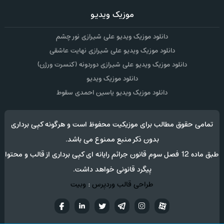
موزیک ویدیو
دانلود موزیک ویدیو علی شیرازی نور چشم
دانلود موزیک ویدیو علی شیرازی نهایت عاشقی
دانلود موزیک ویدیو علی شیرازی دوردونه (کنسرت ورژن)
دانلود موزیک ویدیو
دانلود موزیک ویدیو یاسین احمدی سقوط
تمامی حقوق مطالب برای موزیکیت محفوظ است و هرگونه کپی برداری
بدون ذکر منبع ممنوع می باشد.
طبق ماده 12 فصل سوم قانون جرائم رایانه ای کپی برداری از قالب و محتوا
پیگرد قانونی خواهد داشت.
طراحی قالب وردپرس
:
وبیت
آپارات
تلگرام
تويتر
اینستاگرام
لینکدین
فيسب