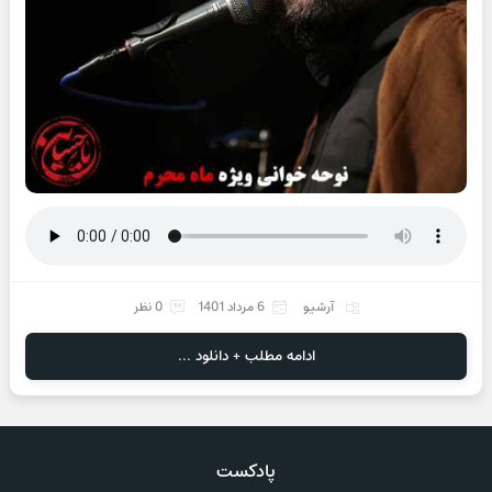
آرشیو
6 مرداد 1401
0 نظر
ادامه مطلب + دانلود ...
پادکست