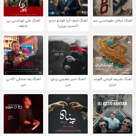
آهنگ عرفان طهماسبی بدو
آهنگ آصف آریا خوابتو دیدم
آهنگ علی لهراسبی بی
(کنسرت ورژن)
عاطفه
آهنگ علیرضا قربانی گلوبند
آهنگ امیر عظیمی زیبای
آهنگ رضا صادقی اگه بی
ایران
من
من