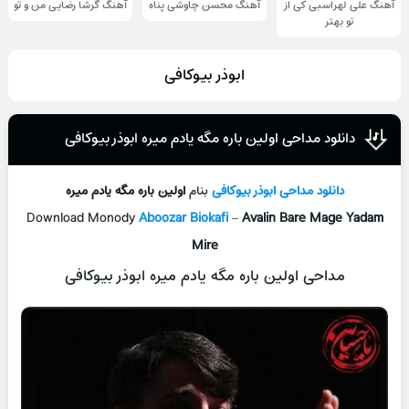
آهنگ علی لهراسبی کی از
آهنگ محسن چاوشی پناه
آهنگ گرشا رضایی من و تو
تو ‌بهتر
ابوذر بیوکافی
دانلود مداحی اولین باره مگه یادم میره ابوذر بیوکافی
دانلود مداحی
ابوذر بیوکافی
بنام
اولین باره مگه یادم میره
Download Monody
Aboozar Biokafi
–
Avalin Bare Mage Yadam
Mire
مداحی اولین باره مگه یادم میره ابوذر بیوکافی