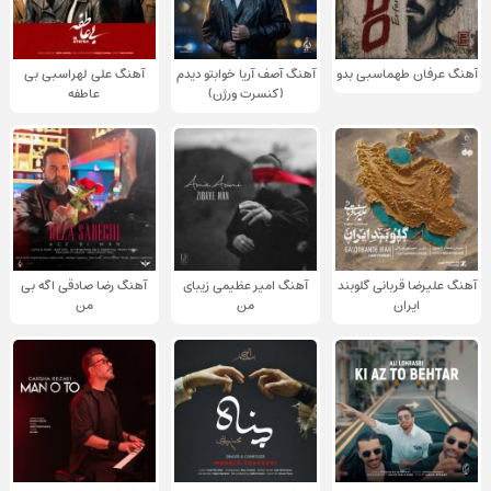
آهنگ عرفان طهماسبی بدو
آهنگ آصف آریا خوابتو دیدم
آهنگ علی لهراسبی بی
(کنسرت ورژن)
عاطفه
آهنگ علیرضا قربانی گلوبند
آهنگ امیر عظیمی زیبای
آهنگ رضا صادقی اگه بی
ایران
من
من