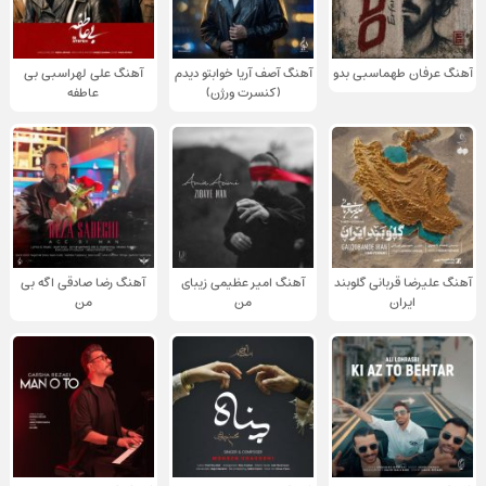
آهنگ عرفان طهماسبی بدو
آهنگ آصف آریا خوابتو دیدم
آهنگ علی لهراسبی بی
(کنسرت ورژن)
عاطفه
آهنگ علیرضا قربانی گلوبند
آهنگ امیر عظیمی زیبای
آهنگ رضا صادقی اگه بی
ایران
من
من