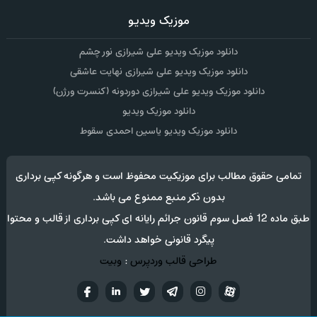
موزیک ویدیو
دانلود موزیک ویدیو علی شیرازی نور چشم
دانلود موزیک ویدیو علی شیرازی نهایت عاشقی
دانلود موزیک ویدیو علی شیرازی دوردونه (کنسرت ورژن)
دانلود موزیک ویدیو
دانلود موزیک ویدیو یاسین احمدی سقوط
تمامی حقوق مطالب برای موزیکیت محفوظ است و هرگونه کپی برداری
بدون ذکر منبع ممنوع می باشد.
طبق ماده 12 فصل سوم قانون جرائم رایانه ای کپی برداری از قالب و محتوا
پیگرد قانونی خواهد داشت.
طراحی قالب وردپرس
:
وبیت
آپارات
تلگرام
تويتر
اینستاگرام
لینکدین
فيسب