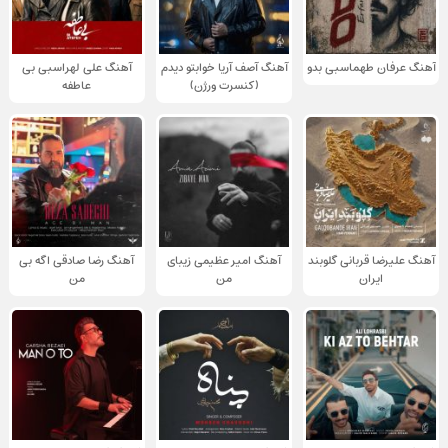
آهنگ عرفان طهماسبی بدو
آهنگ آصف آریا خوابتو دیدم
آهنگ علی لهراسبی بی
(کنسرت ورژن)
عاطفه
آهنگ علیرضا قربانی گلوبند
آهنگ امیر عظیمی زیبای
آهنگ رضا صادقی اگه بی
ایران
من
من