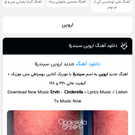
آهنگ علی لهراسبی کی از
آهنگ محسن چاوشی پناه
آهنگ گرشا رضایی من و تو
تو ‌بهتر
اروین
دانلود آهنگ اروین سیندرلا
دانلود آهنگ
جدید اروین سیندرلا
اهنگ جدید
اروین
به اسم
سیندرلا
با موزیک آنلاین
بهمراهی متن موزیک +
کیفیت عالی ۳۲۰ و ۱۲۸
Download New Music
Ervin
–
Cinderella
+ L
yrics Music / Listen
To Music Now