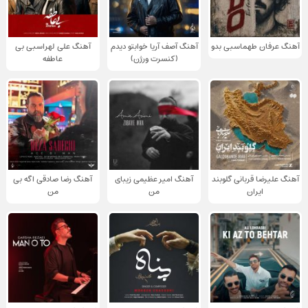
آهنگ عرفان طهماسبی بدو
آهنگ آصف آریا خوابتو دیدم
آهنگ علی لهراسبی بی
(کنسرت ورژن)
عاطفه
آهنگ علیرضا قربانی گلوبند
آهنگ امیر عظیمی زیبای
آهنگ رضا صادقی اگه بی
ایران
من
من