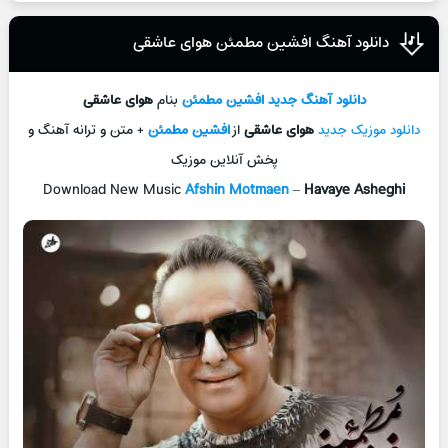
دانلود آهنگ افشين مطمئن هوای عاشقی
دانلود آهنگ جديد
افشين مطمئن
بنام
هوای عاشقی
دانلود موزیک جديد
هوای عاشقی
از
افشين مطمئن
+ متن و ترانه آهنگ و
پخش آنلاين موزيک
Download New Music
Afshin Motmaen
–
Havaye Asheghi