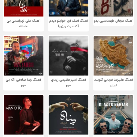
آهنگ عرفان طهماسبی بدو
آهنگ آصف آریا خوابتو دیدم
آهنگ علی لهراسبی بی
(کنسرت ورژن)
عاطفه
آهنگ علیرضا قربانی گلوبند
آهنگ امیر عظیمی زیبای
آهنگ رضا صادقی اگه بی
ایران
من
من