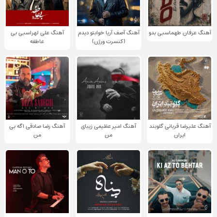
آهنگ عرفان طهماسبی بدو
آهنگ آصف آریا خوابتو دیدم
آهنگ علی لهراسبی بی
(کنسرت ورژن)
عاطفه
آهنگ علیرضا قربانی گلوبند
آهنگ امیر عظیمی زیبای
آهنگ رضا صادقی اگه بی
ایران
من
من