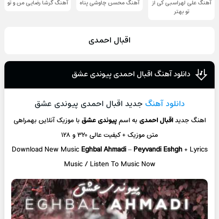
آهنگ علی لهراسبی کی از
آهنگ محسن چاوشی پناه
آهنگ گرشا رضایی من و تو
تو ‌بهتر
اقبال احمدی
دانلود آهنگ اقبال احمدی پیوندی عشق
دانلود آهنگ
جدید اقبال احمدی پیوندی عشق
اهنگ جدید
اقبال احمدی
به اسم
پیوندی عشق
با موزیک آنلاین
بهمراهی
متن موزیک + کیفیت عالی ۳۲۰ و ۱۲۸
Download New Music
Eghbal Ahmadi
–
Peyvandi Eshgh
+ L
yrics
Music / Listen To Music Now