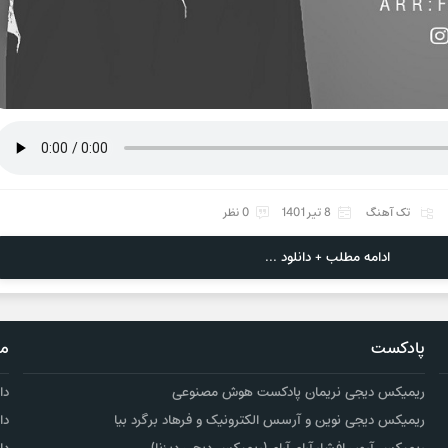
تک آهنگ
8 تیر 1401
0 نظر
ادامه مطلب + دانلود ...
پادکست
مو
ریمیکس دیجی نریمان پادکست هوش مصنوعی
دا
ریمیکس دیجی نوین و آرسس الکترونیک و فرهاد برگرد بیا
دا