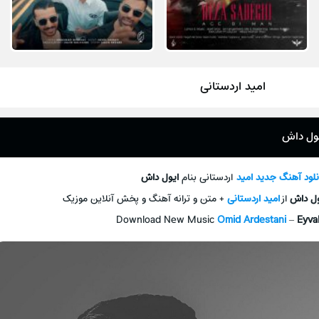
امید اردستانی
یول داش
نلود آهنگ جديد
امید
اردستانی بنام
ایول داش
ول داش
از
امید اردستانی
+ متن و ترانه آهنگ و پخش آنلاين موزيک
Download New Music
Omid Ardestani
–
Eyva