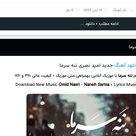
تک آهنگ
14 آبان 1404
0 نظر
ادامه مطلب + دانلود ...
رما
نلود آهنگ
جدید امید نصری ننه سرما
م
ننه سرما
با موزیک آنلاین
بهمراهی متن موزیک + کیفیت عالی ۳۲۰ و ۱۲۸
Download New Music
Omid Nasri
–
Naneh Sarma
+ L
yrics Mus