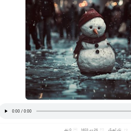
تک آهنگ
26 دی 1403
0 نظر