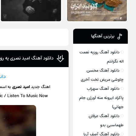
برترین آهنگها
دانلود آهنگ روزبه نعمت
دانلود آهنگ امید نصری یه رو
اله نگرانتم
دانلود آهنگ محسن
دان
چاوشی مریض تخت آخری
اهنگ جدید
امید نصری
به اسم
دانلود آهنگ سهراب
ic / Listen To Music Now
پاکزاد ایرونه منه (ورژن جام
جهانی)
دانلود آهنگ عرفان
طهماسبی بدو
دانلود آهنگ آصف آریا