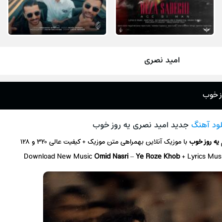
امید نصری
ز خوب
لود آهنگ
جدید امید نصری یه روز خوب
یه روز خوب
با موزیک آنلاین
بهمراهی متن موزیک + کیفیت عالی ۳۲۰ و ۱۲۸
Download New Music
Omid Nasri
–
Ye Roze Khob
+ L
yrics Mus