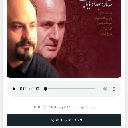
آرشیو
29 شهریور 1401
0 نظر
ادامه مطلب + دانلود ...