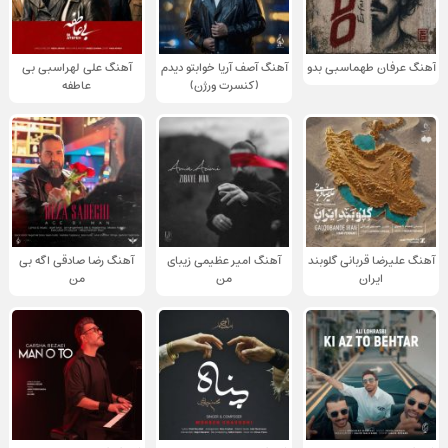
آهنگ عرفان طهماسبی بدو
آهنگ آصف آریا خوابتو دیدم
آهنگ علی لهراسبی بی
(کنسرت ورژن)
عاطفه
آهنگ علیرضا قربانی گلوبند
آهنگ امیر عظیمی زیبای
آهنگ رضا صادقی اگه بی
ایران
من
من