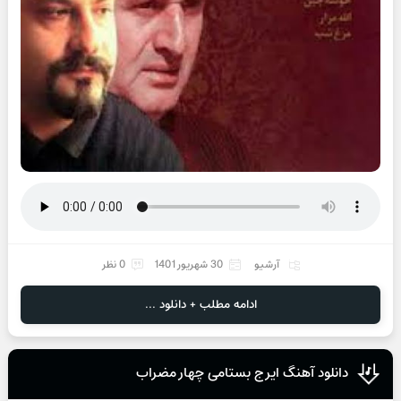
آرشیو
30 شهریور 1401
0 نظر
ادامه مطلب + دانلود ...
دانلود آهنگ ایرج بستامی چهار مضراب