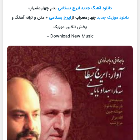
دانلود آهنگ جدید
ایرج بستامی
بنام
چهار مضراب
دانلود موزیک جدید
چهار مضراب
از
ایرج بستامی
+ متن و ترانه آهنگ و
پخش آنلاین موزیک
–
Download New Music