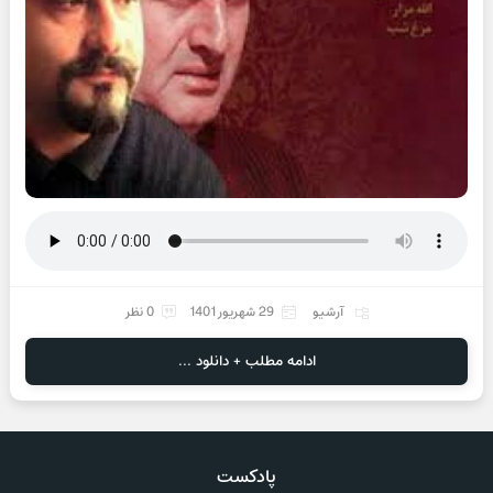
آرشیو
29 شهریور 1401
0 نظر
ادامه مطلب + دانلود ...
پادکست