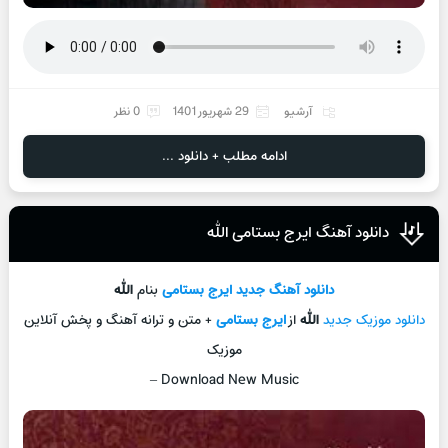
آرشیو
29 شهریور 1401
0 نظر
ادامه مطلب + دانلود ...
دانلود آهنگ ایرج بستامی الله
دانلود آهنگ جدید
ایرج بستامی
بنام
الله
دانلود موزیک جدید
الله
از
ایرج بستامی
+ متن و ترانه آهنگ و پخش آنلاین
موزیک
–
Download New Music