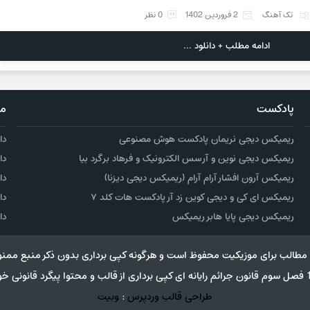
تک آهنگ
2 فروردین 1402
0 نظر
ادامه مطلب + دانلود ...
پادکست
مو
ریمیکس دیجی نریمان پادکست هوش مصنوعی
دا
ریمیکس دیجی نوین و آرسس الکترونیک و فرهاد برگرد بیا
دا
ریمیکس آرون افشار آرام آرام (ریمیکس دیجی دیزنا)
دا
ریمیکس ای کی و دیجی کوین زد آر پادکست هات کلد ۷
دا
ریمیکس دیجی پایا هابر ریمیکس
دا
مطالب برای موزیکیت محفوظ است و هرگونه کپی برداری بدون ذکر منبع ممنو
طراحی قالب وردپرس
:
وبیت