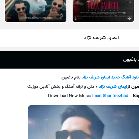
ایمان شریف نژاد
 باغبون
نلود آهنگ جديد
ایمان شریف نژاد
بنام
باغبون
غبون
از
ایمان شریف نژاد
+ متن و ترانه آهنگ و پخش آنلاين موزيک
Download New Music
Iman Sharifnezhad
–
Ba