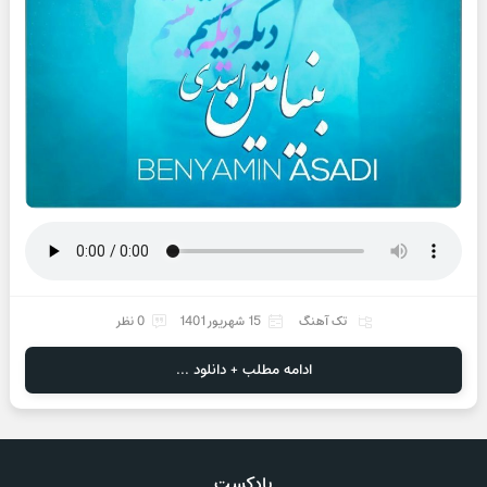
تک آهنگ
15 شهریور 1401
0 نظر
ادامه مطلب + دانلود ...
پادکست