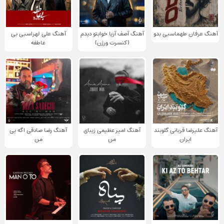
آهنگ عرفان طهماسبی بدو
آهنگ آصف آریا خوابتو دیدم
آهنگ علی لهراسبی بی
(کنسرت ورژن)
عاطفه
آهنگ علیرضا قربانی گلوبند
آهنگ امیر عظیمی زیبای
آهنگ رضا صادقی اگه بی
ایران
من
من