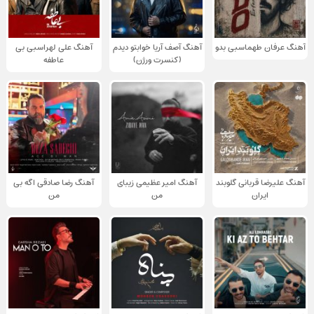
آهنگ عرفان طهماسبی بدو
آهنگ آصف آریا خوابتو دیدم
آهنگ علی لهراسبی بی
(کنسرت ورژن)
عاطفه
آهنگ علیرضا قربانی گلوبند
آهنگ امیر عظیمی زیبای
آهنگ رضا صادقی اگه بی
ایران
من
من