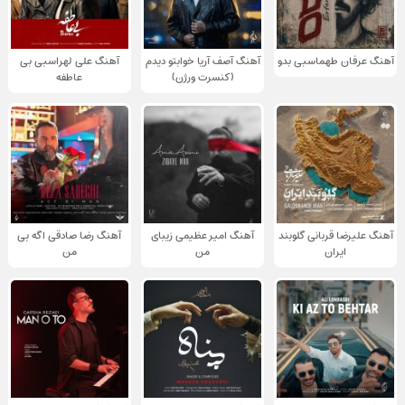
آهنگ عرفان طهماسبی بدو
آهنگ آصف آریا خوابتو دیدم
آهنگ علی لهراسبی بی
(کنسرت ورژن)
عاطفه
آهنگ علیرضا قربانی گلوبند
آهنگ امیر عظیمی زیبای
آهنگ رضا صادقی اگه بی
ایران
من
من