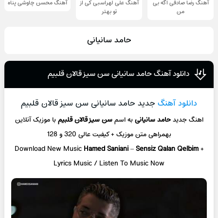
آهنگ رضا صادقی اگه بی
آهنگ علی لهراسبی کی از
آهنگ محسن چاوشی پناه
من
تو ‌بهتر
حامد سانیانی
دانلود آهنگ حامد سانیانی سن سیز قالان قلبیم
دانلود آهنگ
جدید حامد سانیانی سن سیز قالان قلبیم
اهنگ جدید
حامد سانیانی
به اسم
سن سیز قالان قلبیم
با موزیک آنلاین
بهمراهی متن موزیک + کیفیت عالی 320 و 128
Download New Music
Hamed Saniani
–
Sensiz Qalan Qelbim
+
L
yrics Music / Listen To Music Now