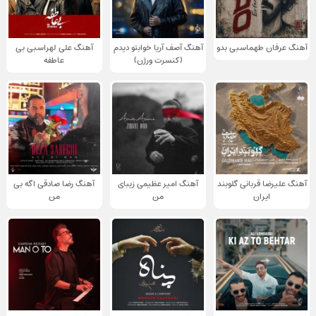
آهنگ عرفان طهماسبی بدو
آهنگ آصف آریا خوابتو دیدم
آهنگ علی لهراسبی بی
(کنسرت ورژن)
عاطفه
آهنگ علیرضا قربانی گلوبند
آهنگ امیر عظیمی زیبای
آهنگ رضا صادقی اگه بی
ایران
من
من