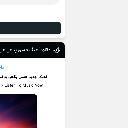
دانلود آهنگ حسن پناهی هی 
دان
اهنگ جدید
حسن پناهی
به ا
c / Listen To Music Now