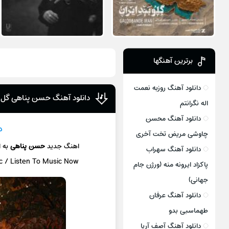
برترین آهنگها
دانلود آهنگ روزبه نعمت
دانلود آهنگ حسن پناهی گل 
اله نگرانتم
دانلود آهنگ محسن
د
چاوشی مریض تخت آخری
اهنگ جدید
حسن پناهی
به 
دانلود آهنگ سهراب
ic / Listen To Music Now
پاکزاد ایرونه منه (ورژن جام
جهانی)
دانلود آهنگ عرفان
طهماسبی بدو
دانلود آهنگ آصف آریا