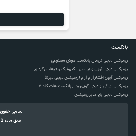
پادکست
ریمیکس دیجی نریمان پادکست هوش مصنوعی
ریمیکس دیجی نوین و آرسس الکترونیک و فرهاد برگرد بیا
ریمیکس آرون افشار آرام آرام (ریمیکس دیجی دیزنا)
ریمیکس ای کی و دیجی کوین زد آر پادکست هات کلد ۷
ریمیکس دیجی پایا هابر ریمیکس
تمامی حقوق 
طبق ماده 12 فصل سوم قانون جرائم رایانه ای کپی برداری از قالب و محتوا پیگرد قانونی خواهد داشت.