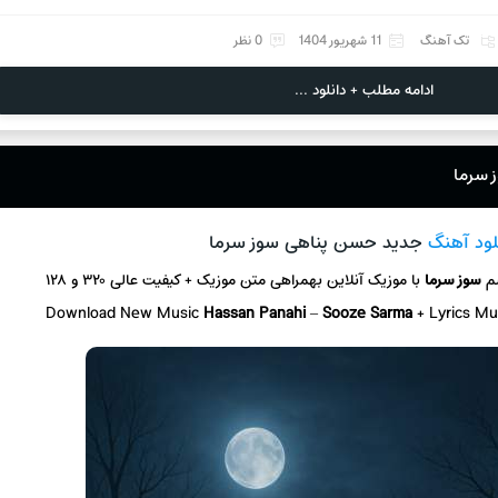
تک آهنگ
11 شهریور 1404
0 نظر
ادامه مطلب + دانلود ...
 سرما
لود آهنگ
جدید حسن پناهی سوز سرما
سم
سوز سرما
با موزیک آنلاین
بهمراهی متن موزیک + کیفیت عالی ۳۲۰ و ۱۲۸
Download New Music
Hassan Panahi
–
Sooze Sarma
+ L
yrics Mu