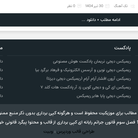
تک آهنگ
30 تیر 1404
0 نظر
ادامه مطلب + دانلود ...
پادکست
مو
ریمیکس دیجی نریمان پادکست هوش مصنوعی
دا
ریمیکس دیجی نوین و آرسس الکترونیک و فرهاد برگرد بیا
دا
ریمیکس آرون افشار آرام آرام (ریمیکس دیجی دیزنا)
دا
ریمیکس ای کی و دیجی کوین زد آر پادکست هات کلد ۷
دا
ریمیکس دیجی پایا هابر ریمیکس
دا
مطالب برای موزیکیت محفوظ است و هرگونه کپی برداری بدون ذکر منبع ممنو
طراحی قالب وردپرس
:
وبیت