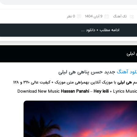
تک آهنگ
9 آبان 1404
0 نظر
ادامه مطلب + دانلود ...
لیلی
لود آهنگ
جدید حسن پناهی هی لیلی
سم
هی لیلی
با موزیک آنلاین
بهمراهی متن موزیک + کیفیت عالی ۳۲۰ و ۱۲۸
Download New Music
Hassan Panahi
–
Hey leili
+ L
yrics Musi