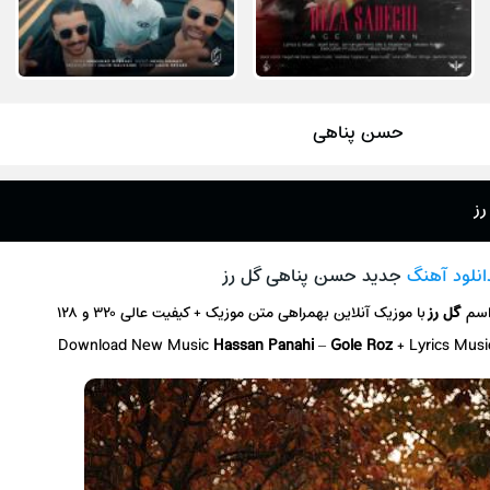
حسن پناهی
رز
انلود آهنگ
جدید حسن پناهی گل رز
اسم
گل رز
با موزیک آنلاین
بهمراهی متن موزیک + کیفیت عالی ۳۲۰ و ۱۲۸
Download New Music
Hassan Panahi
–
Gole Roz
+ L
yrics Mus