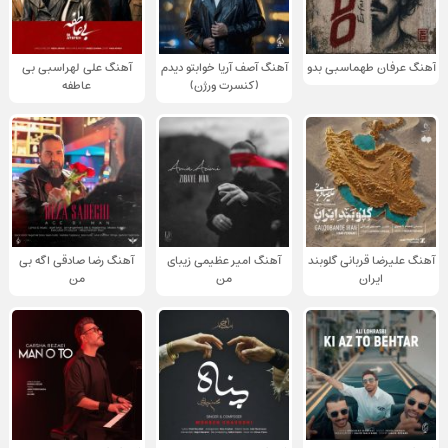
آهنگ عرفان طهماسبی بدو
آهنگ آصف آریا خوابتو دیدم
آهنگ علی لهراسبی بی
(کنسرت ورژن)
عاطفه
آهنگ علیرضا قربانی گلوبند
آهنگ امیر عظیمی زیبای
آهنگ رضا صادقی اگه بی
ایران
من
من