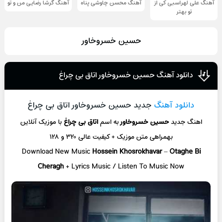
آهنگ علی لهراسبی کی از
آهنگ محسن چاوشی پناه
آهنگ گرشا رضایی من و تو
تو ‌بهتر
حسین خسروخاور
دانلود آهنگ حسین خسروخاور اتاق بی چراغ
دانلود آهنگ
جدید حسین خسروخاور اتاق بی چراغ
اهنگ جدید
حسین خسروخاور
به اسم
اتاق بی چراغ
با موزیک آنلاین
بهمراهی متن موزیک + کیفیت عالی ۳۲۰ و ۱۲۸
Download New Music
Hossein Khosrokhavar
–
Otaghe Bi
Cheragh
+ L
yrics Music / Listen To Music Now