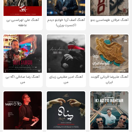
آهنگ عرفان طهماسبی بدو
آهنگ آصف آریا خوابتو دیدم
آهنگ علی لهراسبی بی
(کنسرت ورژن)
عاطفه
آهنگ علیرضا قربانی گلوبند
آهنگ امیر عظیمی زیبای
آهنگ رضا صادقی اگه بی
ایران
من
من