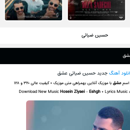
حسین ضیائی
عشق
نلود آهنگ
جدید حسین ضیائی عشق
 اسم
عشق
با موزیک آنلاین
بهمراهی متن موزیک + کیفیت عالی ۳۲۰ و ۱۲۸
Download New Music
Hosein Ziyaei
–
Eshgh
+ L
yrics Music