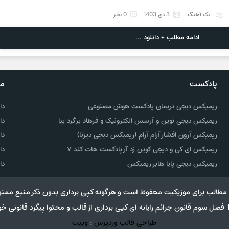
تک آهنگ
3 دی 1403
0 نظر
ادامه مطلب + دانلود ...
پادکست
مو
ریمیکس دیجی نریمان پادکست هوش مصنوعی
دا
ریمیکس دیجی نوین و آرسس الکترونیک و فرهاد برگرد بیا
دا
ریمیکس آرون افشار آرام آرام (ریمیکس دیجی دیزنا)
دا
ریمیکس ای کی و دیجی کوین زد آر پادکست هات کلد ۷
دا
ریمیکس دیجی پایا هابر ریمیکس
دا
مطالب برای موزیکیت محفوظ است و هرگونه کپی برداری بدون ذکر منبع ممنو
طراحی قالب وردپرس
:
وبیت