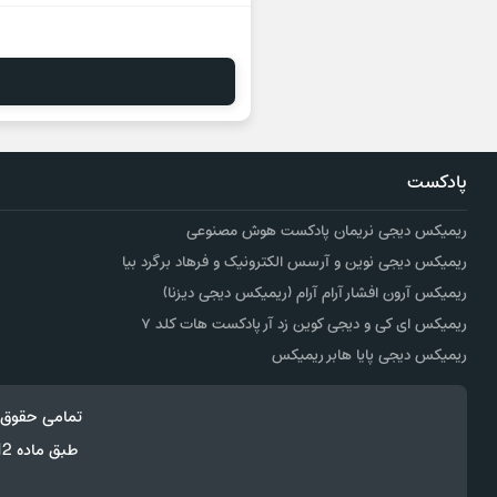
پادکست
ریمیکس دیجی نریمان پادکست هوش مصنوعی
ریمیکس دیجی نوین و آرسس الکترونیک و فرهاد برگرد بیا
ریمیکس آرون افشار آرام آرام (ریمیکس دیجی دیزنا)
ریمیکس ای کی و دیجی کوین زد آر پادکست هات کلد ۷
ریمیکس دیجی پایا هابر ریمیکس
تمامی حقوق 
طبق ماده 12 فصل سوم قانون جرائم رایانه ای کپی برداری از قالب و محتوا پیگرد قانونی خواهد داشت.