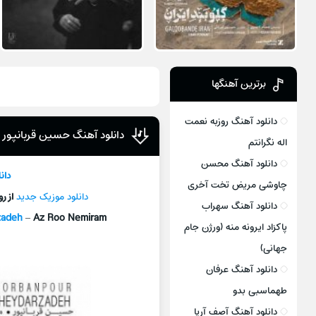
برترین آهنگها
دانلود آهنگ روزبه نعمت
دانلود آهنگ حسین قربانپور از
اله نگرانتم
دانلود آهنگ محسن
دان
چاوشی مریض تخت آخری
دانلود موزیک جديد
از ر
دانلود آهنگ سهراب
zadeh
–
Az Roo Nemiram
پاکزاد ایرونه منه (ورژن جام
جهانی)
دانلود آهنگ عرفان
طهماسبی بدو
دانلود آهنگ آصف آریا