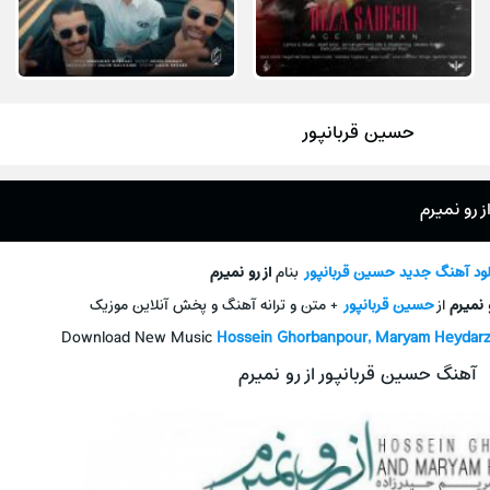
حسین قربانپور
 رو نمیرم
لود آهنگ جديد
حسین قربانپور
بنام
از رو نمیرم
و نمیرم
از
حسین قربانپور
+ متن و ترانه آهنگ و پخش آنلاين موزيک
Download New Music
Hossein Ghorbanpour, Maryam Heydar
آهنگ حسین قربانپور از رو نمیرم