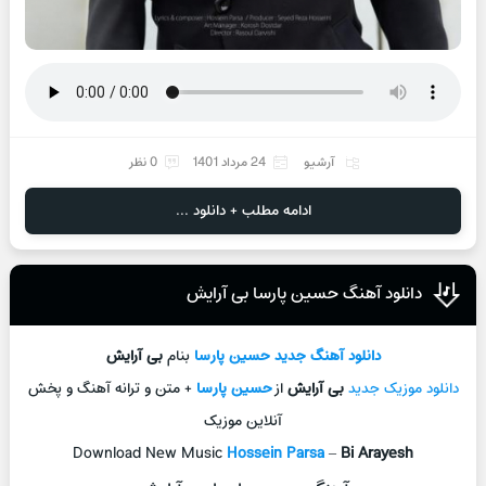
آرشیو
24 مرداد 1401
0 نظر
ادامه مطلب + دانلود ...
دانلود آهنگ حسین پارسا بی آرایش
دانلود آهنگ جديد
حسین پارسا
بنام
بی آرایش
دانلود موزیک جديد
بی آرایش
از
حسین پارسا
+ متن و ترانه آهنگ و پخش
آنلاين موزيک
Download New Music
Hossein Parsa
–
Bi Arayesh