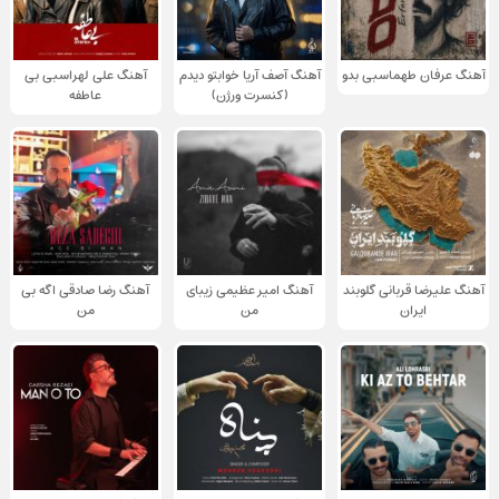
آهنگ عرفان طهماسبی بدو
آهنگ آصف آریا خوابتو دیدم
آهنگ علی لهراسبی بی
(کنسرت ورژن)
عاطفه
آهنگ علیرضا قربانی گلوبند
آهنگ امیر عظیمی زیبای
آهنگ رضا صادقی اگه بی
ایران
من
من