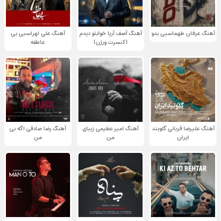
آهنگ عرفان طهماسبی بدو
آهنگ آصف آریا خوابتو دیدم
آهنگ علی لهراسبی بی
(کنسرت ورژن)
عاطفه
آهنگ علیرضا قربانی گلوبند
آهنگ امیر عظیمی زیبای
آهنگ رضا صادقی اگه بی
ایران
من
من