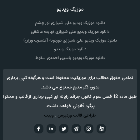
موزیک ویدیو
دانلود موزیک ویدیو علی شیرازی نور چشم
دانلود موزیک ویدیو علی شیرازی نهایت عاشقی
دانلود موزیک ویدیو علی شیرازی دوردونه (کنسرت ورژن)
دانلود موزیک ویدیو
دانلود موزیک ویدیو یاسین احمدی سقوط
تمامی حقوق مطالب برای موزیکیت محفوظ است و هرگونه کپی برداری
بدون ذکر منبع ممنوع می باشد.
طبق ماده 12 فصل سوم قانون جرائم رایانه ای کپی برداری از قالب و محتوا
پیگرد قانونی خواهد داشت.
طراحی قالب وردپرس
:
وبیت
آپارات
تلگرام
تويتر
اینستاگرام
لینکدین
فيسب