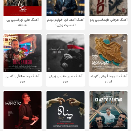
آهنگ عرفان طهماسبی بدو
آهنگ آصف آریا خوابتو دیدم
آهنگ علی لهراسبی بی
(کنسرت ورژن)
عاطفه
آهنگ علیرضا قربانی گلوبند
آهنگ امیر عظیمی زیبای
آهنگ رضا صادقی اگه بی
ایران
من
من