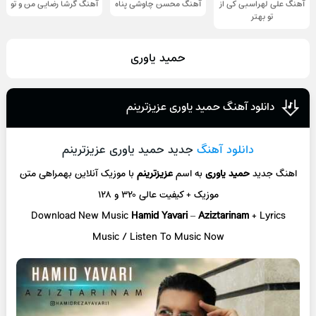
آهنگ علی لهراسبی کی از
آهنگ محسن چاوشی پناه
آهنگ گرشا رضایی من و تو
تو ‌بهتر
حمید یاوری
دانلود آهنگ حمید یاوری عزیزترینم
دانلود آهنگ
جدید حمید یاوری عزیزترینم
اهنگ جدید
حمید یاوری
به اسم
عزیزترینم
با موزیک آنلاین
بهمراهی متن
موزیک + کیفیت عالی ۳۲۰ و ۱۲۸
Download New Music
Hamid Yavari
–
Aziztarinam
+ L
yrics
Music / Listen To Music Now