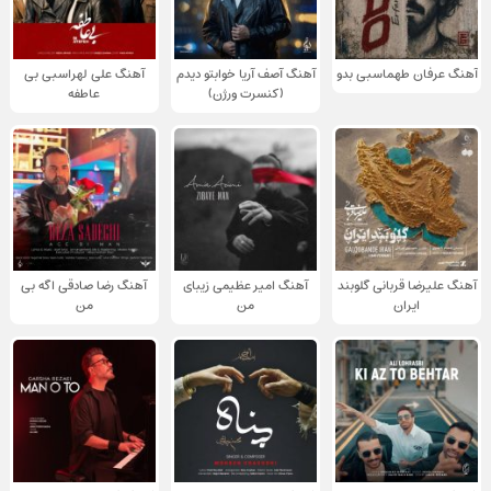
آهنگ عرفان طهماسبی بدو
آهنگ آصف آریا خوابتو دیدم
آهنگ علی لهراسبی بی
(کنسرت ورژن)
عاطفه
آهنگ علیرضا قربانی گلوبند
آهنگ امیر عظیمی زیبای
آهنگ رضا صادقی اگه بی
ایران
من
من