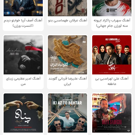
آهنگ سهراب پاکزاد ایرونه
آهنگ عرفان طهماسبی بدو
آهنگ آصف آریا خوابتو دیدم
منه (ورژن جام جهانی)
(کنسرت ورژن)
آهنگ علی لهراسبی بی
آهنگ علیرضا قربانی گلوبند
آهنگ امیر عظیمی زیبای
عاطفه
ایران
من