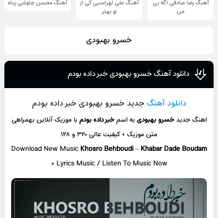
آهنگ رضا صادقی اگه بی
آهنگ علی لهراسبی کی از
آهنگ محسن چاوشی پناه
من
تو ‌بهتر
خسرو بهبودی
دانلود آهنگ خسرو بهبودی خبر داده بودم
دانلود آهنگ
جدید خسرو بهبودی خبر داده بودم
اهنگ جدید
خسرو بهبودی
به اسم
خبر داده بودم
با موزیک آنلاین
بهمراهی
متن موزیک + کیفیت عالی ۳۲۰ و ۱۲۸
Download New Music
Khosro Behboudi
–
Khabar Dade Boudam
+ L
yrics Music / Listen To Music Now