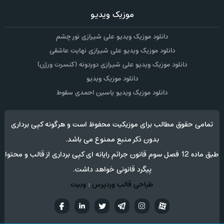
موزیک ویدیو
دانلود موزیک ویدیو علی شیرازی نور چشم
دانلود موزیک ویدیو علی شیرازی نهایت عاشقی
دانلود موزیک ویدیو علی شیرازی دوردونه (کنسرت ورژن)
دانلود موزیک ویدیو
دانلود موزیک ویدیو یاسین احمدی سقوط
تمامی حقوق مطالب برای موزیکیت محفوظ است و هرگونه کپی برداری
بدون ذکر منبع ممنوع می باشد.
طبق ماده 12 فصل سوم قانون جرائم رایانه ای کپی برداری از قالب و محتوا
پیگرد قانونی خواهد داشت.
طراحی قالب وردپرس
:
وبیت
آپارات
تلگرام
تويتر
اینستاگرام
لینکدین
فيسب