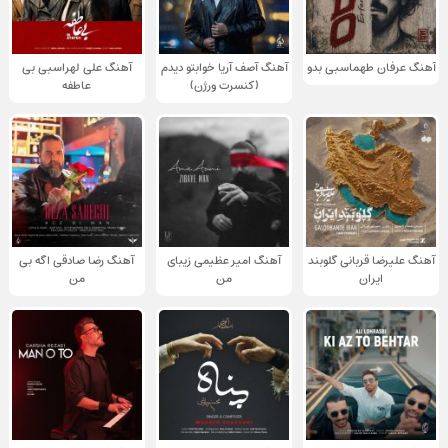
آهنگ عرفان طهماسبی بدو
آهنگ آصف آریا خوابتو دیدم
آهنگ علی لهراسبی بی
(کنسرت ورژن)
عاطفه
آهنگ علیرضا قربانی گلوبند
آهنگ امیر عظیمی زیبای
آهنگ رضا صادقی اگه بی
ایران
من
من