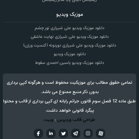
موزیک ویدیو
دانلود موزیک ویدیو علی شیرازی نور چشم
دانلود موزیک ویدیو علی شیرازی نهایت عاشقی
دانلود موزیک ویدیو علی شیرازی دوردونه (کنسرت ورژن)
دانلود موزیک ویدیو
دانلود موزیک ویدیو یاسین احمدی سقوط
تمامی حقوق مطالب برای موزیکیت محفوظ است و هرگونه کپی برداری
بدون ذکر منبع ممنوع می باشد.
طبق ماده 12 فصل سوم قانون جرائم رایانه ای کپی برداری از قالب و محتوا
پیگرد قانونی خواهد داشت.
طراحی قالب وردپرس
:
وبیت
آپارات
تلگرام
تويتر
اینستاگرام
لینکدین
فيسب