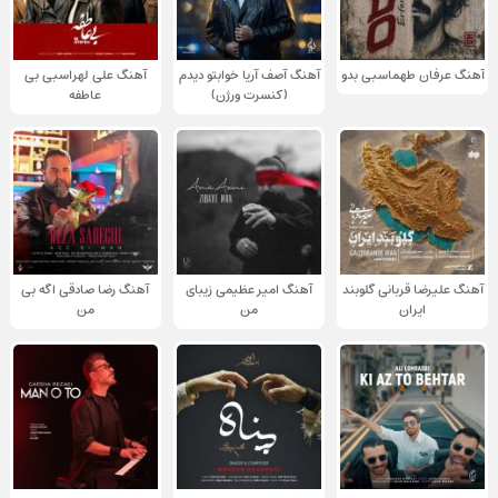
آهنگ عرفان طهماسبی بدو
آهنگ آصف آریا خوابتو دیدم
آهنگ علی لهراسبی بی
(کنسرت ورژن)
عاطفه
آهنگ علیرضا قربانی گلوبند
آهنگ امیر عظیمی زیبای
آهنگ رضا صادقی اگه بی
ایران
من
من