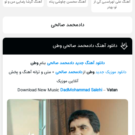
آهنگ علی لهراسبی کی از
آهنگ محسن چاوشی پناه
آهنگ گرشا رضایی من و تو
تو ‌بهتر
دادمحمد صالحی
دانلود آهنگ دادمحمد صالحی وطن
دانلود آهنگ جديد
دادمحمد صالحی
بنام
وطن
دانلود موزیک جديد
وطن
از
دادمحمد صالحی
+ متن و ترانه آهنگ و پخش
آنلاين موزيک
Download New Music
DadMohammad Salehi
–
Vatan