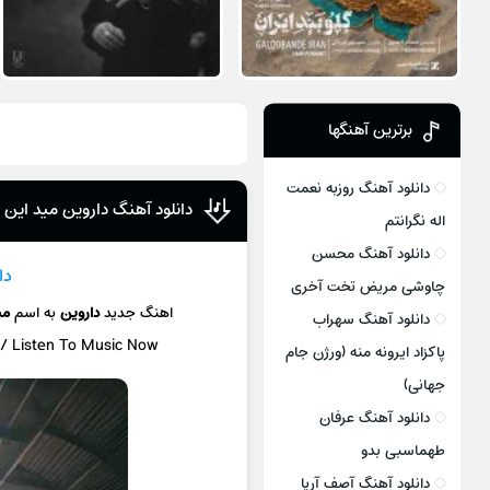
برترین آهنگها
دانلود آهنگ روزبه نعمت
دانلود آهنگ داروین مید این 
اله نگرانتم
دانلود آهنگ محسن
دا
چاوشی مریض تخت آخری
اهنگ جدید
داروین
به اسم
می
دانلود آهنگ سهراب
 / Listen To Music Now
پاکزاد ایرونه منه (ورژن جام
جهانی)
دانلود آهنگ عرفان
طهماسبی بدو
دانلود آهنگ آصف آریا