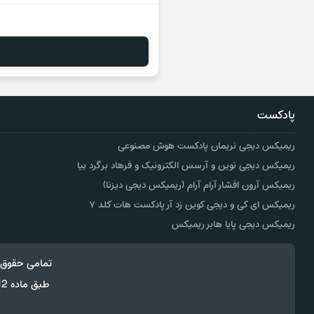
پادکست
ریمیکس دیجی نریمان پادکست هوش مصنوعی
ریمیکس دیجی نوین و آرسس الکترونیک و فرهاد برگرد بیا
ریمیکس آرون افشار آرام آرام (ریمیکس دیجی دیزنا)
ریمیکس ای کی و دیجی کوین زد آر پادکست هات کلد ۷
ریمیکس دیجی پایا هابر ریمیکس
تمامی حقوق 
طبق ماده 12 فصل سوم قانون جرائم رایانه ای کپی برداری از قالب و محتوا پیگرد قانونی خواهد داشت.