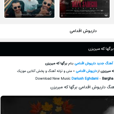
داریوش اقدامی
رگها که میریزن
د آهنگ جديد
داریوش اقدامی
بنام
برگها که میریزن
که میریزن
از
داریوش اقدامی
+ متن و ترانه آهنگ و پخش آنلاين موزيک
Download New Music
Dariush Eghdami
–
Bargha
نگ داریوش اقدامی برگها که میریزن