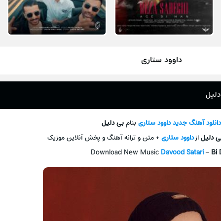
داوود ستاری
دلیل
انلود آهنگ جديد
داوود ستاری
بنام
بی دلیل
ی دلیل
از
داوود ستاری
+ متن و ترانه آهنگ و پخش آنلاين موزيک
Download New Music
Davood Satari
–
Bi 