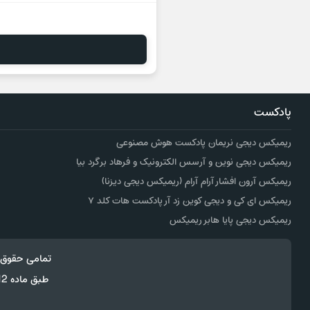
پادکست
ریمیکس دیجی نریمان پادکست هوش مصنوعی
ریمیکس دیجی نوین و آرسس الکترونیک و فرهاد برگرد بیا
ریمیکس آرون افشار آرام آرام (ریمیکس دیجی دیزنا)
ریمیکس ای کی و دیجی کوین زد آر پادکست هات کلد ۷
ریمیکس دیجی پایا هابر ریمیکس
تمامی حقوق 
طبق ماده 12 فصل سوم قانون جرائم رایانه ای کپی برداری از قالب و محتوا پیگرد قانونی خواهد داشت.