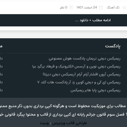
تک آهنگ
24 اسفند 1401
0 نظر
ادامه مطلب + دانلود ...
پادکست
مو
ریمیکس دیجی نریمان پادکست هوش مصنوعی
دا
ریمیکس دیجی نوین و آرسس الکترونیک و فرهاد برگرد بیا
دا
ریمیکس آرون افشار آرام آرام (ریمیکس دیجی دیزنا)
دا
ریمیکس ای کی و دیجی کوین زد آر پادکست هات کلد ۷
دا
ریمیکس دیجی پایا هابر ریمیکس
دا
مطالب برای موزیکیت محفوظ است و هرگونه کپی برداری بدون ذکر منبع ممنو
طراحی قالب وردپرس
:
وبیت