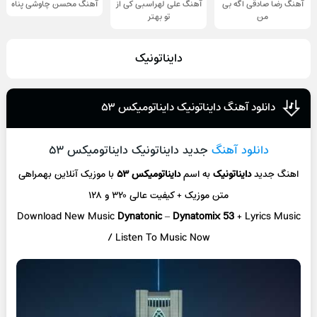
آهنگ رضا صادقی اگه بی
آهنگ علی لهراسبی کی از
آهنگ محسن چاوشی پناه
من
تو ‌بهتر
دایناتونیک
دانلود آهنگ دایناتونیک دایناتومیکس ۵۳
دانلود آهنگ
جدید دایناتونیک دایناتومیکس ۵۳
اهنگ جدید
دایناتونیک
به اسم
دایناتومیکس ۵۳
با موزیک آنلاین
بهمراهی
متن موزیک + کیفیت عالی ۳۲۰ و ۱۲۸
Download New Music
Dynatonic
–
Dynatomix 53
+ L
yrics Music
/ Listen To Music Now