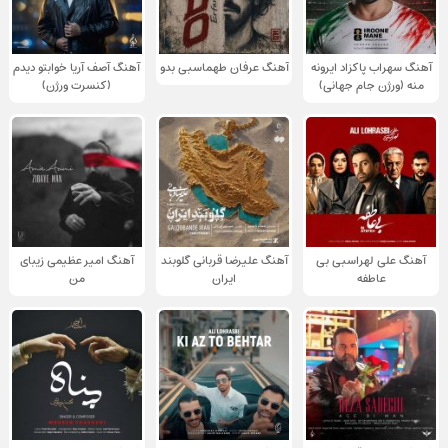
آهنگ سهراب پاکزاد ایرونه
آهنگ عرفان طهماسبی بدو
آهنگ آصف آریا خوابتو دیدم
منه (ورژن جام جهانی)
(کنسرت ورژن)
آهنگ علی لهراسبی بی
آهنگ علیرضا قربانی گلوبند
آهنگ امیر عظیمی زیبای
عاطفه
ایران
من