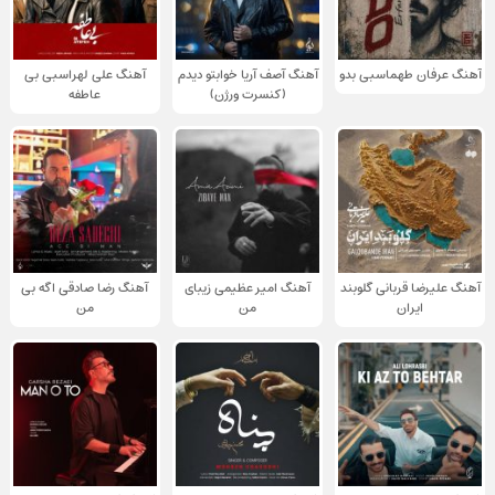
آهنگ عرفان طهماسبی بدو
آهنگ آصف آریا خوابتو دیدم
آهنگ علی لهراسبی بی
(کنسرت ورژن)
عاطفه
آهنگ علیرضا قربانی گلوبند
آهنگ امیر عظیمی زیبای
آهنگ رضا صادقی اگه بی
ایران
من
من