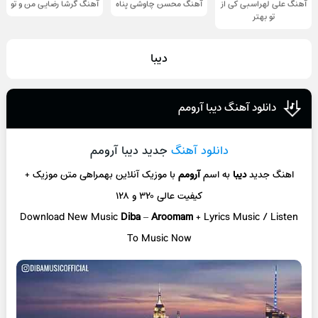
آهنگ علی لهراسبی کی از
آهنگ محسن چاوشی پناه
آهنگ گرشا رضایی من و تو
تو ‌بهتر
دیبا
دانلود آهنگ دیبا آرومم
دانلود آهنگ
جدید دیبا آرومم
اهنگ جدید
دیبا
به اسم
آرومم
با موزیک آنلاین
بهمراهی متن موزیک +
کیفیت عالی ۳۲۰ و ۱۲۸
Download New Music
Diba
–
Aroomam
+ L
yrics Music / Listen
To Music Now