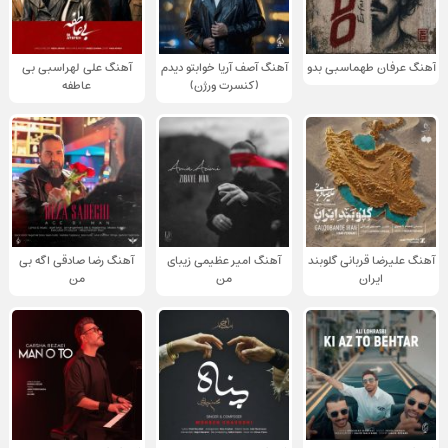
آهنگ عرفان طهماسبی بدو
آهنگ آصف آریا خوابتو دیدم
آهنگ علی لهراسبی بی
(کنسرت ورژن)
عاطفه
آهنگ علیرضا قربانی گلوبند
آهنگ امیر عظیمی زیبای
آهنگ رضا صادقی اگه بی
ایران
من
من