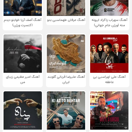
آهنگ سهراب پاکزاد ایرونه
آهنگ عرفان طهماسبی بدو
آهنگ آصف آریا خوابتو دیدم
منه (ورژن جام جهانی)
(کنسرت ورژن)
آهنگ علی لهراسبی بی
آهنگ علیرضا قربانی گلوبند
آهنگ امیر عظیمی زیبای
عاطفه
ایران
من