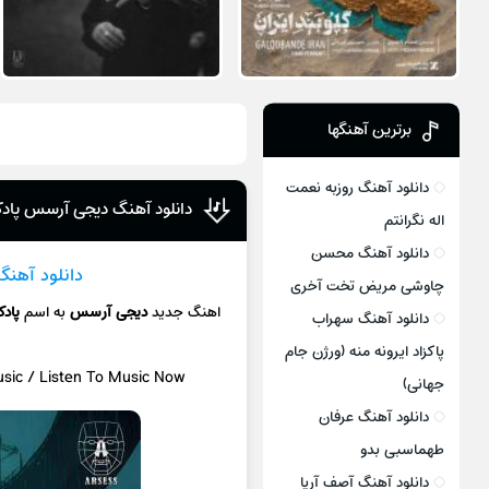
برترین آهنگها
دانلود آهنگ روزبه نعمت
دانلود آهنگ دیجی آرسس پادک
اله نگرانتم
دانلود آهنگ محسن
دانلود آهنگ
چاوشی مریض تخت آخری
اهنگ جدید
دیجی آرسس
به اسم
پادک
دانلود آهنگ سهراب
پاکزاد ایرونه منه (ورژن جام
usic / Listen To Music Now
جهانی)
دانلود آهنگ عرفان
طهماسبی بدو
دانلود آهنگ آصف آریا