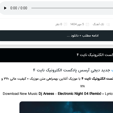
تک آهنگ
5 مهر 1404
0 نظر
ادامه مطلب + دانلود ...
ست الکترونیک نایت ۴
جدید دیجی آرسس پادکست الکترونیک نایت ۴
کست الکترونیک نایت ۴
با موزیک آنلاین
بهمراهی متن موزیک + کیفیت عالی ۳۲۰ و
۱۲۸
Download New Music
Dj Arsess
–
Electronic Night 04 (Remix)
+ L
yri