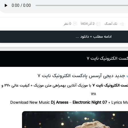
تک آهنگ
2 آذر 1404
0 نظر
ادامه مطلب + دانلود ...
ست الکترونیک نایت ۷
جدید دیجی آرسس پادکست الکترونیک نایت ۷
ست الکترونیک نایت ۷
با موزیک آنلاین
بهمراهی متن موزیک + کیفیت عالی ۳۲۰ و
۱۲۸
Download New Music
Dj Arsess
–
Electronic Night 07
+ L
yrics M