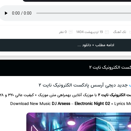
تک آهنگ
19 اردیبهشت 1404
0 نظر
ادامه مطلب + دانلود ...
ست الکترونیک نایت ۲
جدید دیجی آرسس پادکست الکترونیک نایت ۲
ت الکترونیک نایت ۲
با موزیک آنلاین
بهمراهی متن موزیک + کیفیت عالی ۳۲۰ و ۱۲۸
Download New Music
DJ Arsess
–
Electronic Night 02
+ L
yrics M