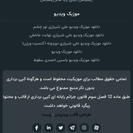
موزیک ویدیو
دانلود موزیک ویدیو علی شیرازی نور چشم
دانلود موزیک ویدیو علی شیرازی نهایت عاشقی
دانلود موزیک ویدیو علی شیرازی دوردونه (کنسرت ورژن)
دانلود موزیک ویدیو
دانلود موزیک ویدیو یاسین احمدی سقوط
تمامی حقوق مطالب برای موزیکیت محفوظ است و هرگونه کپی برداری
بدون ذکر منبع ممنوع می باشد.
طبق ماده 12 فصل سوم قانون جرائم رایانه ای کپی برداری از قالب و محتوا
پیگرد قانونی خواهد داشت.
طراحی قالب وردپرس
:
وبیت
آپارات
تلگرام
تويتر
اینستاگرام
لینکدین
فيسب