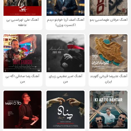
آهنگ عرفان طهماسبی بدو
آهنگ آصف آریا خوابتو دیدم
آهنگ علی لهراسبی بی
(کنسرت ورژن)
عاطفه
آهنگ علیرضا قربانی گلوبند
آهنگ امیر عظیمی زیبای
آهنگ رضا صادقی اگه بی
ایران
من
من