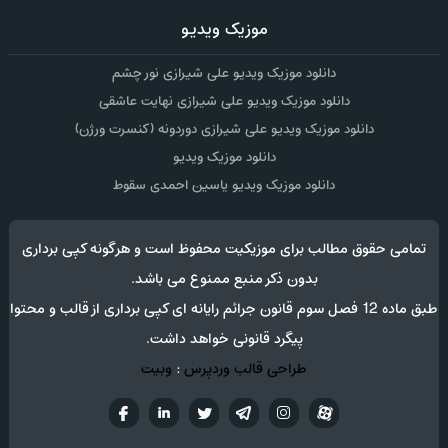
موزیک ویدیو
دانلود موزیک ویدیو علی شیرازی نور چشم
دانلود موزیک ویدیو علی شیرازی نهایت عاشقی
دانلود موزیک ویدیو علی شیرازی دوردونه (کنسرت ورژن)
دانلود موزیک ویدیو
دانلود موزیک ویدیو یاسین احمدی سقوط
تمامی حقوق مطالب برای موزیکیت محفوظ است و هرگونه کپی برداری
بدون ذکر منبع ممنوع می باشد.
طبق ماده 12 فصل سوم قانون جرائم رایانه ای کپی برداری از قالب و محتوا
پیگرد قانونی خواهد داشت.
طراحی قالب وردپرس
:
وبیت
آپارات
تلگرام
تويتر
اینستاگرام
لینکدین
فيسب