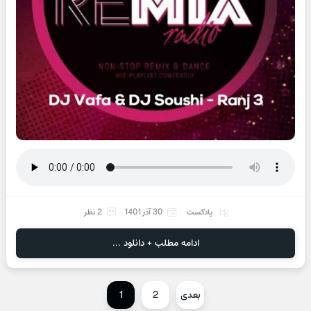
پادکست
30 آذر 1401
2 نظر
ادامه مطلب + دانلود ...
بعدی
2
1