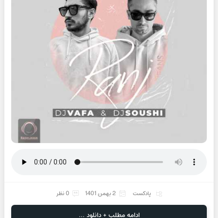
پادکست
2 بهمن 1401
0 نظر
ادامه مطلب + دانلود ...