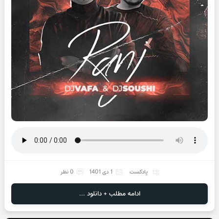
پادکست
1 دی 1401
0 نظر
ادامه مطلب + دانلود ...