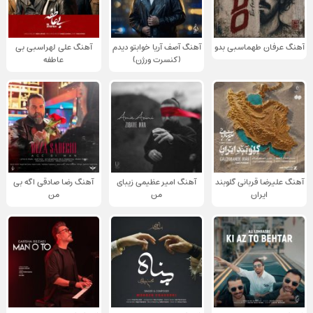
آهنگ عرفان طهماسبی بدو
آهنگ آصف آریا خوابتو دیدم
آهنگ علی لهراسبی بی
(کنسرت ورژن)
عاطفه
آهنگ علیرضا قربانی گلوبند
آهنگ امیر عظیمی زیبای
آهنگ رضا صادقی اگه بی
ایران
من
من