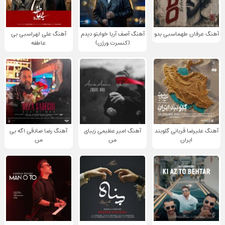
آهنگ عرفان طهماسبی بدو
آهنگ آصف آریا خوابتو دیدم
آهنگ علی لهراسبی بی
(کنسرت ورژن)
عاطفه
آهنگ علیرضا قربانی گلوبند
آهنگ امیر عظیمی زیبای
آهنگ رضا صادقی اگه بی
ایران
من
من