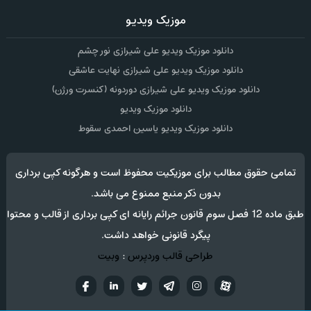
موزیک ویدیو
دانلود موزیک ویدیو علی شیرازی نور چشم
دانلود موزیک ویدیو علی شیرازی نهایت عاشقی
دانلود موزیک ویدیو علی شیرازی دوردونه (کنسرت ورژن)
دانلود موزیک ویدیو
دانلود موزیک ویدیو یاسین احمدی سقوط
تمامی حقوق مطالب برای موزیکیت محفوظ است و هرگونه کپی برداری
بدون ذکر منبع ممنوع می باشد.
طبق ماده 12 فصل سوم قانون جرائم رایانه ای کپی برداری از قالب و محتوا
پیگرد قانونی خواهد داشت.
طراحی قالب وردپرس
:
وبیت
آپارات
تلگرام
تويتر
اینستاگرام
لینکدین
فيسب