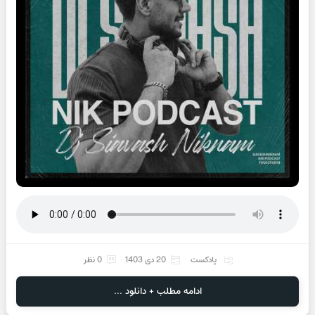
پادکست
20 دی 1403
0 نظر
ادامه مطلب + دانلود ...