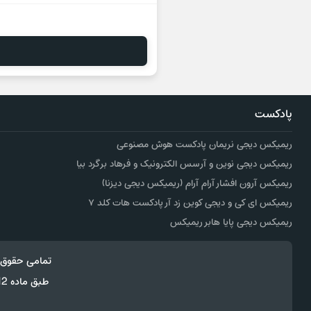
پادکست
ریمیکس دیجی نریمان پادکست هوش مصنوعی
ریمیکس دیجی نوین و آرسس الکترونیک و فرهاد برگرد بیا
ریمیکس آرون افشار آرام آرام (ریمیکس دیجی دیزنا)
ریمیکس ای کی و دیجی کوین زد آر پادکست هات کلد ۷
ریمیکس دیجی پایا هابر ریمیکس
تمامی حقوق 
طبق ماده 12 فصل سوم قانون جرائم رایانه ای کپی برداری از قالب و محتوا پیگرد قانونی خواهد داشت.